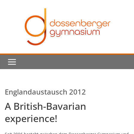
Skip
to
content
Englandaustausch 2012
A British-Bavarian
experience!