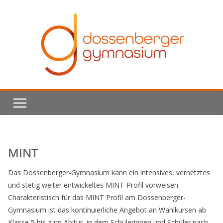
Skip
to
content
MINT
Das Dossenberger-Gymnasium kann ein intensives, vernetztes
und stetig weiter entwickeltes MINT-Profil vorweisen.
Charakteristisch für das MINT Profil am Dossenberger-
Gymnasium ist das kontinuierliche Angebot an Wahlkursen ab
Klasse 5 bis zum Abitur, in dem Schülerinnen und Schüler nach