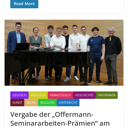
Read More
DEUTSCH
ENGLISCH
FRANZÖSISCH
GESCHICHTE
INFORMATIK
KUNST
MUSIK
RELIGION
UNTERRICHT
Vergabe der „Offermann-
Seminararbeiten-Prämien“ am