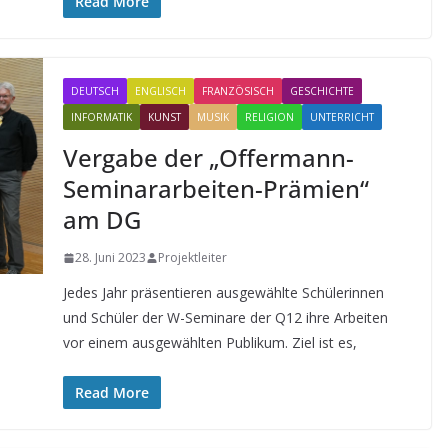
Read More
DEUTSCH
ENGLISCH
FRANZÖSISCH
GESCHICHTE
INFORMATIK
KUNST
MUSIK
RELIGION
UNTERRICHT
Vergabe der „Offermann-
Seminararbeiten-Prämien“
am DG
28. Juni 2023
Projektleiter
Jedes Jahr präsentieren ausgewählte Schülerinnen
und Schüler der W-Seminare der Q12 ihre Arbeiten
vor einem ausgewählten Publikum. Ziel ist es,
Read More