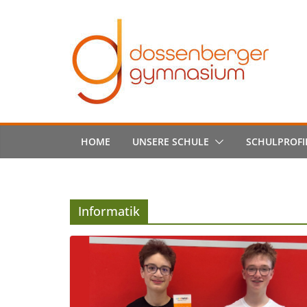
Skip
to
content
HOME
UNSERE SCHULE
SCHULPROFI
Informatik