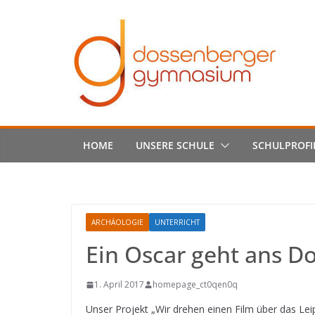
Skip
to
content
HOME
UNSERE SCHULE
SCHULPROFI
ARCHÄOLOGIE
UNTERRICHT
Ein Oscar geht ans Do
1. April 2017
homepage_ct0qen0q
Unser Projekt „Wir drehen einen Film über das Le