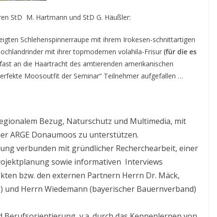
ren StD M. Hartmann und StD G. Häußler:
eigten Schlehenspinnerraupe mit ihrem Irokesen-schnittartigen
ochlandrinder mit ihrer topmodernen volahila-Frisur
(für die es
 fast an die Haartracht des amtierenden amerikanischen
perfekte Moosoutfit der Seminar“ Teilnehmer aufgefallen …
egionalem Bezug, Naturschutz und Multimedia, mit
 der ARGE Donaumoos zu unterstützen.
tzung verbunden mit gründlicher Recherchearbeit, einer
rojektplanung sowie informativen Interviews
kten bzw. den externen Partnern Herrn Dr. Mäck,
m) und Herrn Wiedemann (bayerischer Bauernverband)
Berufsorientierung, v.a. durch das Kennenlernen von