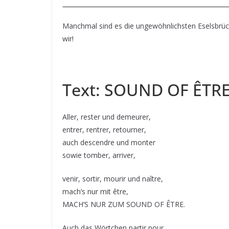
Manchmal sind es die ungewöhnlichsten Eselsbrüc
wir!
Text: SOUND OF ÊTRE
Aller, rester und demeurer,
entrer, rentrer, retourner,
auch descendre und monter
sowie tomber, arriver,
venir, sortir, mourir und naître,
mach’s nur mit être,
MACH’S NUR ZUM SOUND OF ÊTRE.
Auch das Wörtchen partir pour,