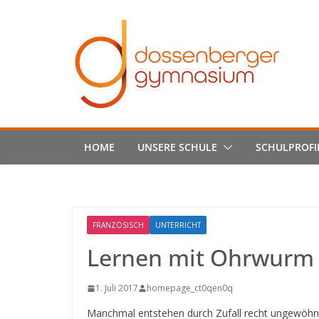
Skip
to
content
HOME
UNSERE SCHULE
SCHULPROFI
FRANZÖSISCH
UNTERRICHT
Lernen mit Ohrwurm –
1. Juli 2017
homepage_ct0qen0q
Manchmal entstehen durch Zufall recht ungewöhn