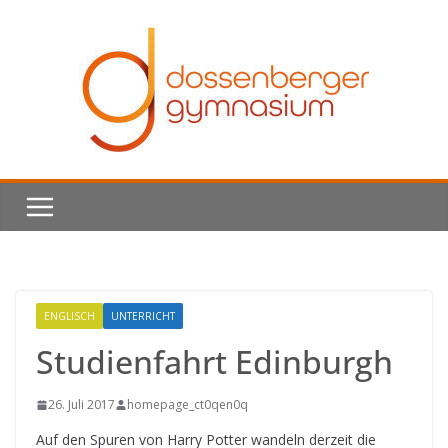
Skip
to
content
ENGLISCH
UNTERRICHT
Studienfahrt Edinburgh
26. Juli 2017
homepage_ct0qen0q
Auf den Spuren von Harry Potter wandeln derzeit die