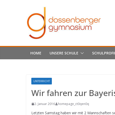
Skip
to
content
HOME
UNSERE SCHULE
SCHULPROFI
UNTERRICHT
Wir fahren zur Bayer
2. Januar 2016
homepage_ct0qen0q
Letzten Samstag haben wir mit 2 Mannschaften se