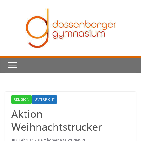
Skip
to
content
RELIGION
UNTERRICHT
Aktion
Weihnachtstrucker
2. Februar 2016
homepage_ct0qen0q