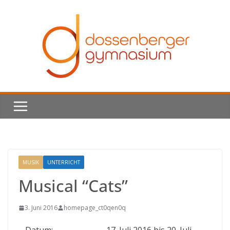
Skip
to
content
MUSIK
UNTERRICHT
Musical “Cats”
3. Juni 2016
homepage_ct0qen0q