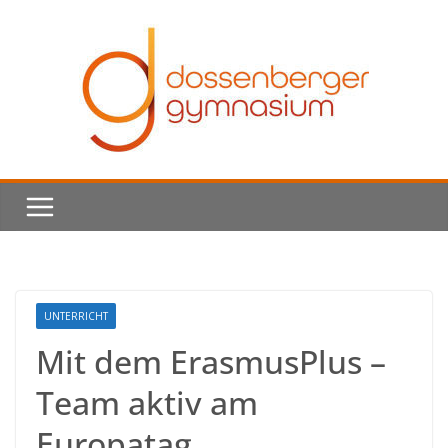
Skip
to
content
UNTERRICHT
Mit dem ErasmusPlus –
Team aktiv am
Europatag