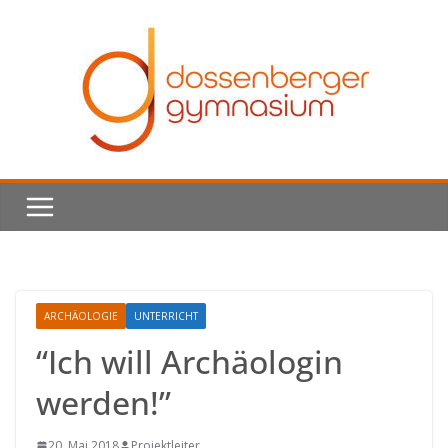
Skip
to
content
ARCHÄOLOGIE
UNTERRICHT
“Ich will Archäologin
werden!”
20. Mai 2018
Projektleiter