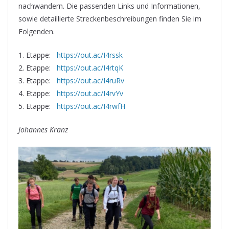
nachwandern. Die passenden Links und Informationen,
sowie detaillierte Streckenbeschreibungen finden Sie im
Folgenden.
1. Etappe:
https://out.ac/I4rssk
2. Etappe:
https://out.ac/I4rtqK
3. Etappe:
https://out.ac/I4ruRv
4. Etappe:
https://out.ac/I4rvYv
5. Etappe:
https://out.ac/I4rwfH
Johannes Kranz